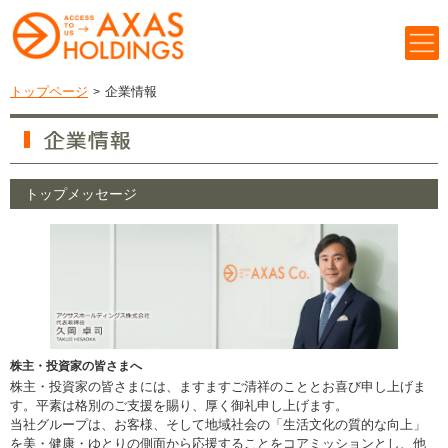
コ
ナ
ン
ビ
テ
ゲ
ン
ー
ツ
シ
トップページ
企業情報
へ
ョ
ス
ン
キ
に
ッ
移
プ
動
トップメッセージ
株主・投資家の皆さまへ
株主・投資家の皆さまには、ますますご清祥のこととお喜び申し上げま
す。平素は格別のご支援を賜り、厚く御礼申し上げます。
当社グループは、お客様、そして地域社会の「生活文化の質的な向上」
を美・健康・ゆとりの側面から応援することをコアミッションとし、他