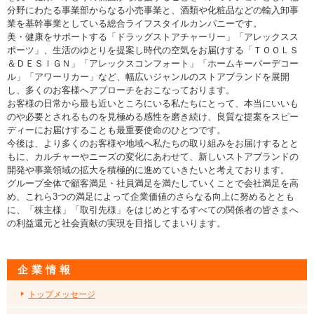
分野にわたる事業部からなる小売事業と、酒類や化粧品などの輸入卸事
業を基幹事業としている総合ライフスタイルカンパニーです。
美・健康をサポートする「ドラッグストアチャーリー」「アレックスス
ポーツ」、生活のゆとりを提案し時代の空気をお届けする「ＴＯＯＬＳ
＆ＤＥＳＩＧＮ」「アレックスコンフォート」「ホームキーパーデコー
ル」「アワーリカー」など、幅広いジャンルのストアブランドを展開
し、多くのお客様へアプローチをおこなっております。
お客様の日常から最も近いところにいる私たちにとって、本当にいいも
のや必要とされるものを見極める感性を磨き続け、良質な提案をスピー
ディーにお届けすることも最重要使命のひとつです。
今後は、より多くのお客様や地域へ私たちの取り組みをお届けするとと
もに、カルチャーやニーズの変化にあわせて、新しいストアブランドの
開発や事業領域の拡大を積極的に進めていきたいと考えております。
グループ全体で顧客満足・社員満足を満たしていくことで会社満足を高
め、これら3つの満足によって企業価値のさらなる向上に努めるととも
に、「株主様」「取引先様」をはじめとするすべての関係者の皆さまへ
の利益還元と社会貢献の実現を目指してまいります。
企業情報
トップメッセージ