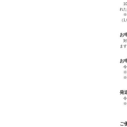
10
れた
※「
（1
お
対
ます
お
令
※
※
発
令
※
あ
ご