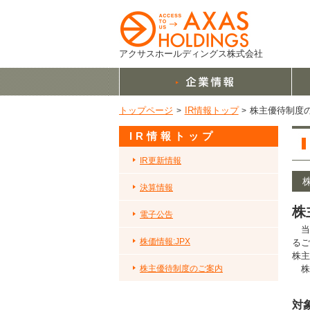
コ
ナ
ン
ビ
テ
ゲ
ン
ー
アクサスホールディングス株式会社
ツ
シ
へ
ョ
ス
ン
トップページ
IR情報トップ
株主優待制度
キ
に
ッ
移
IR情報トップ
プ
動
IR更新情報
決算情報
株
電子公告
当
株価情報:JPX
るご
株主
株
株主優待制度のご案内
対