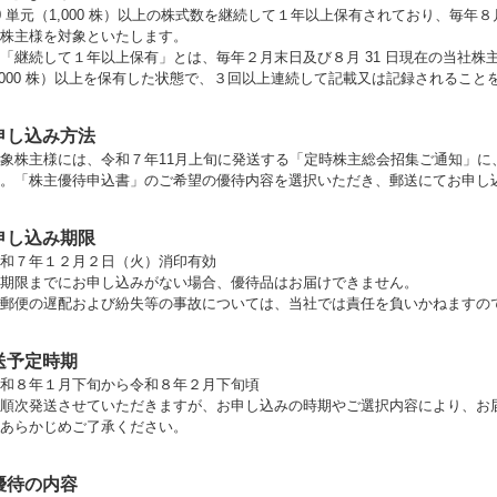
 単元（1,000 株）以上の株式数を継続して１年以上保有されており、毎年８
株主様を対象といたします。
継続して１年以上保有」とは、毎年２月末日及び８月 31 日現在の当社株主
,000 株）以上を保有した状態で、３回以上連続して記載又は記録されること
申し込み方法
象株主様には、令和７年11月上旬に発送する「定時株主総会招集ご通知」に
。「株主優待申込書」のご希望の優待内容を選択いただき、郵送にてお申し
申し込み期限
和７年１２月２日（火）消印有効
期限までにお申し込みがない場合、優待品はお届けできません。
郵便の遅配および紛失等の事故については、当社では責任を負いかねますの
送予定時期
和８年１月下旬から令和８年２月下旬頃
順次発送させていただきますが、お申し込みの時期やご選択内容により、お
らかじめご了承ください。
優待の内容