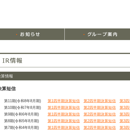
決算情報
決算短信
第11期(令和8年8月期)
第1四半期決算短信
第2四半期決算短信
第3
第10期(令和7年8月期)
第1四半期決算短信
第2四半期決算短信
第3
第9期(令和6年8月期)
第1四半期決算短信
第2四半期決算短信
第3
第8期(令和5年8月期)
第1四半期決算短信
第2四半期決算短信
第3
第7期(令和4年8月期)
第1四半期決算短信
第2四半期決算短信
第3