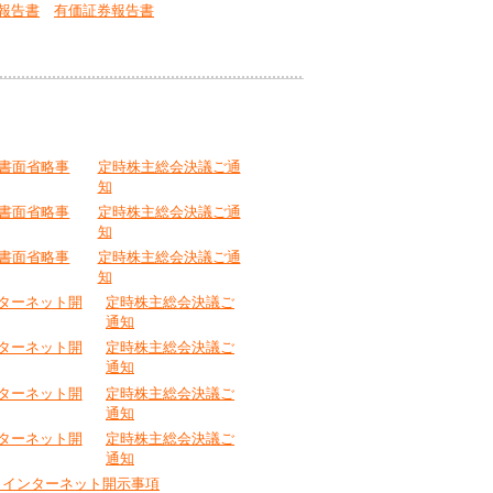
報告書
有価証券報告書
書面省略事
定時株主総会決議ご通
知
書面省略事
定時株主総会決議ご通
知
書面省略事
定時株主総会決議ご通
知
ターネット開
定時株主総会決議ご
通知
ターネット開
定時株主総会決議ご
通知
ターネット開
定時株主総会決議ご
通知
ターネット開
定時株主総会決議ご
通知
くインターネット開示事項