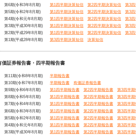
第6期(令和3年8月期)
第1四半期決算短信
第2四半期決算短信
第3
第5期(令和2年8月期)
第1四半期決算短信
第2四半期決算短信
第3
第4期(令和元年8月期)
第1四半期決算短信
第2四半期決算短信
第3
第3期(平成30年8月期)
第1四半期決算短信
第2四半期決算短信
第3
第2期(平成29年8月期)
第1四半期決算短信
第2四半期決算短信
第3
第1期(平成28年8月期)
第3四半期決算短信
決算短信
有価証券報告書・四半期報告書
第11期(令和8年8月期)
半期報告書
第10期(令和7年8月期)
半期報告書
有価証券報告書
第9期(令和6年8月期)
第1四半期報告書
第2四半期報告書
第3四半期
第8期(令和5年8月期)
第1四半期報告書
第2四半期報告書
第3四半期
第7期(令和4年8月期)
第1四半期報告書
第2四半期報告書
第3四半期
第6期(令和3年8月期)
第1四半期報告書
第2四半期報告書
第3四半期
第5期(令和2年8月期)
第1四半期報告書
第2四半期報告書
第3四半期
第4期(令和元年8月期)
第1四半期報告書
第2四半期報告書
第3四半期
第3期(平成30年8月期)
第1四半期報告書
第2四半期報告書
第3四半期