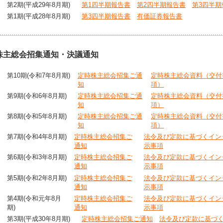
第2期(平成29年8月期)
第1四半期報告書
第2四半期報告書
第3四半期
第1期(平成28年8月期)
第3四半期報告書
有価証券報告書
株主総会招集通知・決議通知
第10期(令和7年8月期)
定時株主総会招集ご通
定時株主総会資料（交付
知
項）
第9期(令和6年8月期)
定時株主総会招集ご通
定時株主総会資料（交付
知
項）
第8期(令和5年8月期)
定時株主総会招集ご通
定時株主総会資料（交付
知
項）
第7期(令和4年8月期)
定時株主総会招集ご
法令及び定款に基づくイン
通知
示事項
第6期(令和3年8月期)
定時株主総会招集ご
法令及び定款に基づくイン
通知
示事項
第5期(令和2年8月期)
定時株主総会招集ご
法令及び定款に基づくイン
通知
示事項
第4期(令和元年8月
定時株主総会招集ご
法令及び定款に基づくイン
期)
通知
示事項
第3期(平成30年8月期)
定時株主総会招集ご通知
法令及び定款に基づ